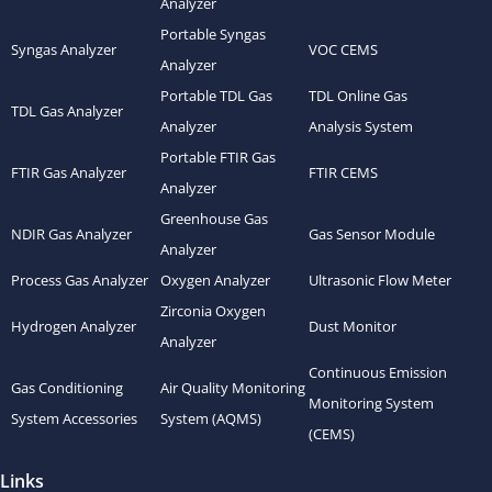
Analyzer
Portable Syngas
Syngas Analyzer
VOC CEMS
Analyzer
Portable TDL Gas
TDL Online Gas
TDL Gas Analyzer
Analyzer
Analysis System
Portable FTIR Gas
FTIR Gas Analyzer
FTIR CEMS
Analyzer
Greenhouse Gas
NDIR Gas Analyzer
Gas Sensor Module
Analyzer
Process Gas Analyzer
Oxygen Analyzer
Ultrasonic Flow Meter
Zirconia Oxygen
Hydrogen Analyzer
Dust Monitor
Analyzer
Continuous Emission
Gas Conditioning
Air Quality Monitoring
Monitoring System
System Accessories
System (AQMS)
(CEMS)
Links