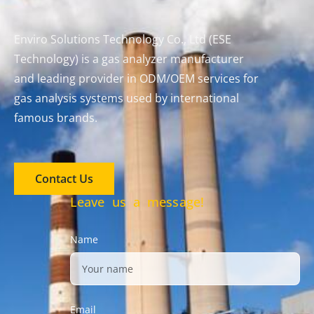
Enviro Solutions Technology Co., Ltd (ESE
Technology) is a gas analyzer manufacturer
and leading provider in ODM/OEM services for
gas analysis systems used by international
famous brands.
Contact Us
Leave us a message!
Name
Email